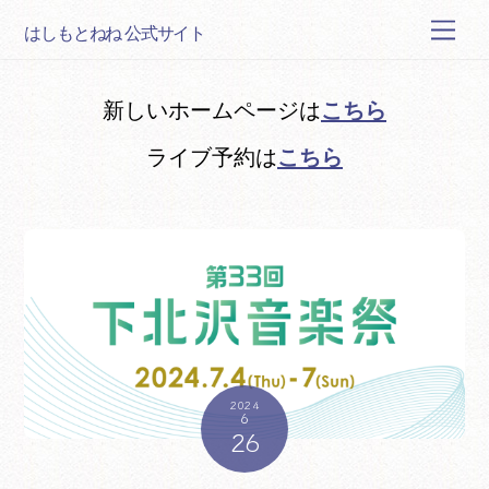
Skip
Men
はしもとねね 公式サイト
to
content
こちら
新しいホームページは
こちら
ライブ予約は
2024
6
26