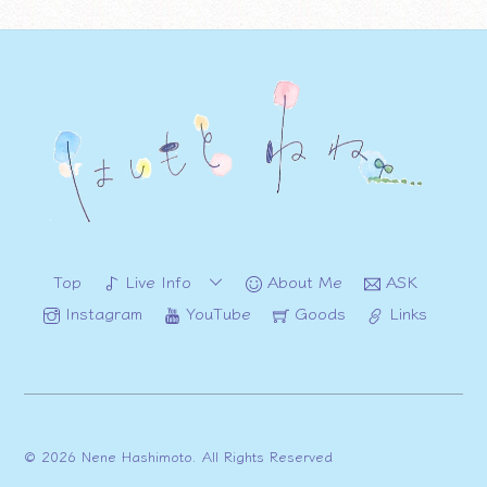
Top
Live Info
About Me
ASK
Instagram
YouTube
Goods
Links
Back
© 2026 Nene Hashimoto. All Rights Reserved