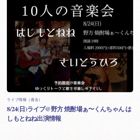
ライブ情報（過去）
8/24(日)ライブ@野方 焼酎場ぁ〜くんちゃん は
しもとねね出演情報