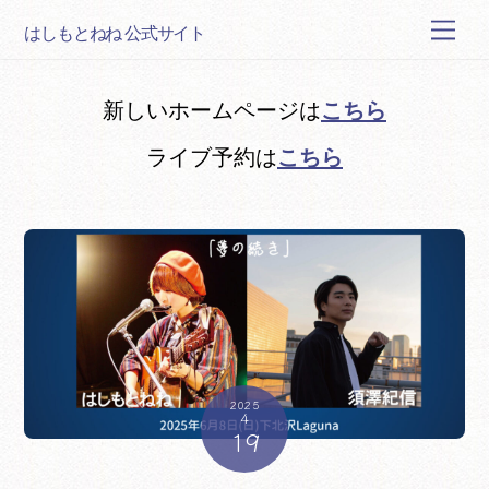
Skip
Men
はしもとねね 公式サイト
to
content
こちら
新しいホームページは
こちら
ライブ予約は
2025
4
19