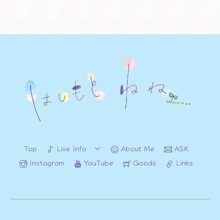
Top
Live Info
About Me
ASK
Instagram
YouTube
Goods
Links