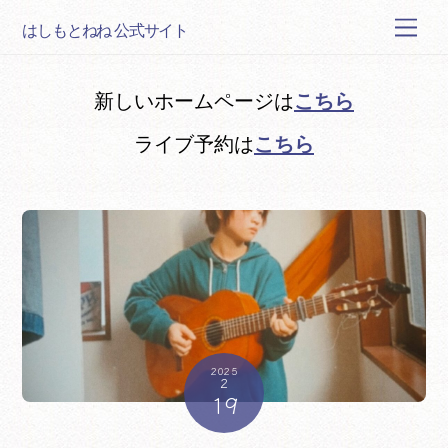
Skip
Men
はしもとねね 公式サイト
to
content
こちら
新しいホームページは
こちら
ライブ予約は
2025
2
19