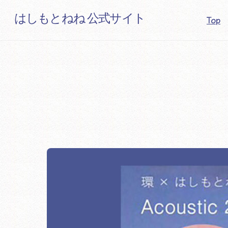
Skip
はしもとねね 公式サイト
Top
to
content