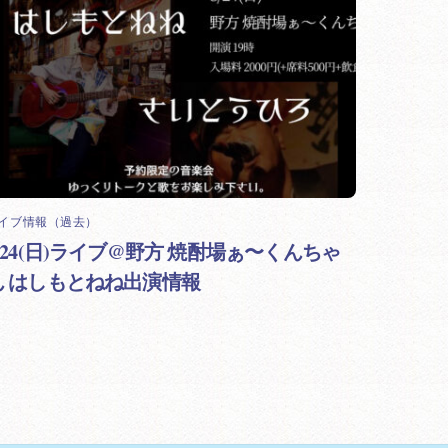
イブ情報（過去）
8/24(日)ライブ@野方 焼酎場ぁ〜くんちゃ
ん はしもとねね出演情報