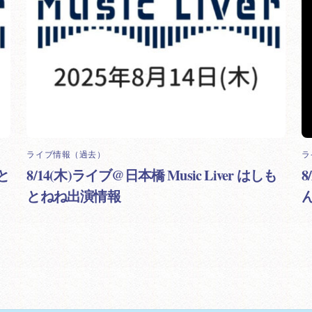
ライブ情報（過去）
ラ
もと
8/14(木)ライブ@日本橋 Music Liver はしも
とねね出演情報