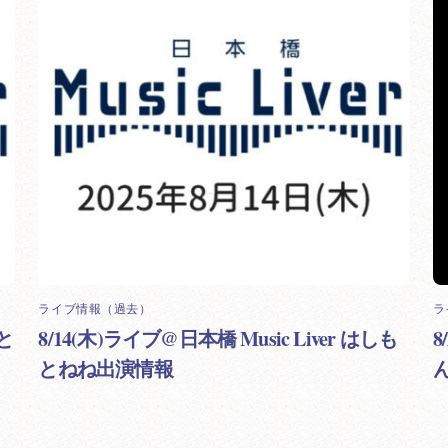
ライブ情報（過去）
ラ
もと
8/14(木)ライブ@日本橋 Music Liver はしも
とねね出演情報