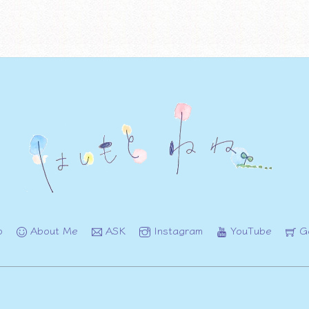
o
About Me
ASK
Instagram
YouTube
G