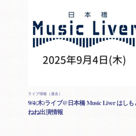
ライブ情報（過去）
9/4(木)ライブ@日本橋 Music Liver はし
ねね出演情報