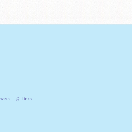
oods
Links
Back