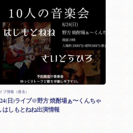
イブ情報（過去）
8/24(日)ライブ@野方 焼酎場ぁ〜くんちゃ
ん はしもとねね出演情報