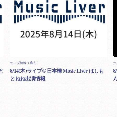
ライブ情報（過去）
ラ
もと
8/14(木)ライブ@日本橋 Music Liver はしも
とねね出演情報