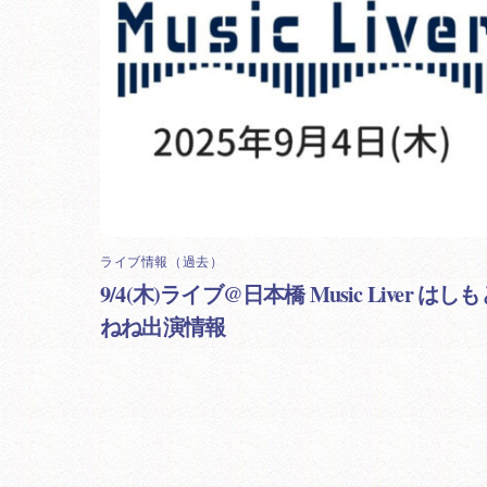
ライブ情報（過去）
9/4(木)ライブ@日本橋 Music Liver はし
ねね出演情報