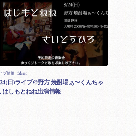
イブ情報（過去）
8/24(日)ライブ@野方 焼酎場ぁ〜くんちゃ
ん はしもとねね出演情報