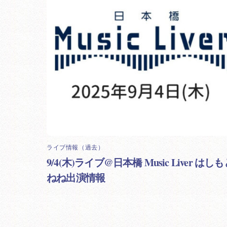
ライブ情報（過去）
9/4(木)ライブ@日本橋 Music Liver はし
ねね出演情報