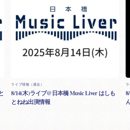
ライブ情報（過去）
ラ
もと
8/14(木)ライブ@日本橋 Music Liver はしも
とねね出演情報