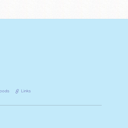
oods
Links
Back