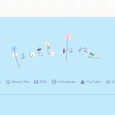
o
About Me
ASK
Instagram
YouTube
G