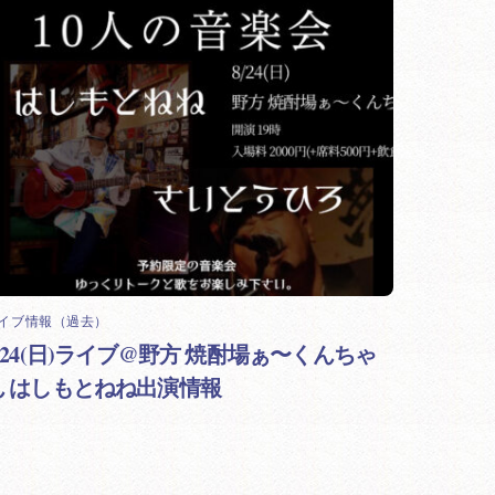
イブ情報（過去）
8/24(日)ライブ@野方 焼酎場ぁ〜くんちゃ
ん はしもとねね出演情報