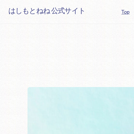
Skip
はしもとねね 公式サイト
Top
to
content