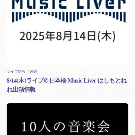
ライブ情報（過去）
8/14(木)ライブ@日本橋 Music Liver はしもとね
ね出演情報