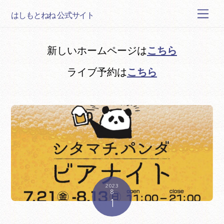
Skip
Men
はしもとねね 公式サイト
to
content
こちら
新しいホームページは
こちら
ライブ予約は
2023
8
1