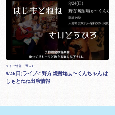
ライブ情報（過去）
8/24(日)ライブ@野方 焼酎場ぁ〜くんちゃん は
しもとねね出演情報