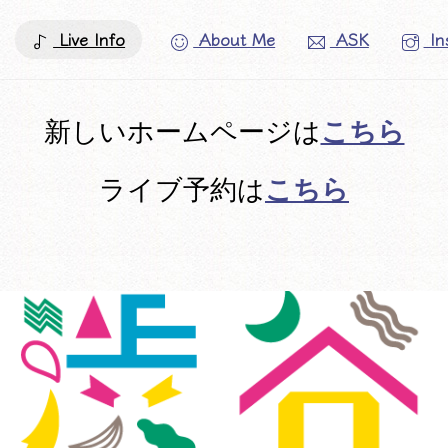
Live Info
About Me
ASK
In
こちら
新しいホームページは
こちら
ライブ予約は