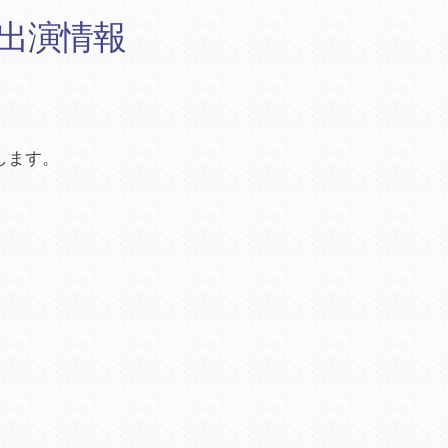
ね出演情報
」
します。