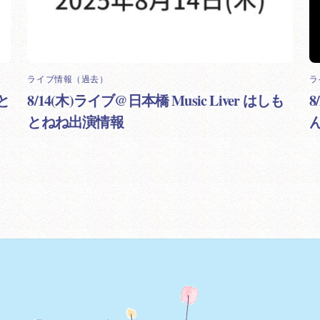
ライブ情報（過去）
ラ
もと
8/14(木)ライブ@日本橋 Music Liver はしも
とねね出演情報