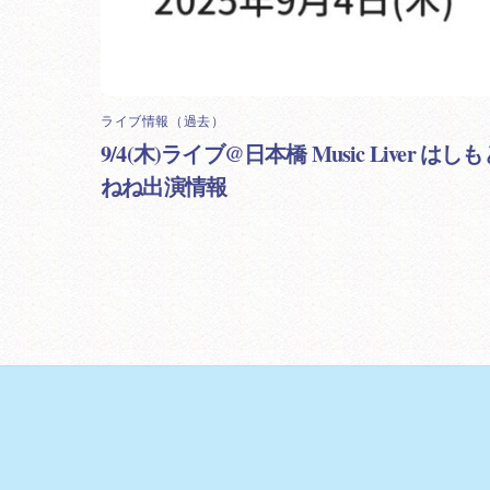
ライブ情報（過去）
9/4(木)ライブ@日本橋 Music Liver はし
ねね出演情報