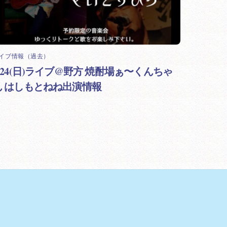
イブ情報（過去）
8/24(日)ライブ@野方 焼酎場ぁ〜くんちゃ
ん はしもとねね出演情報