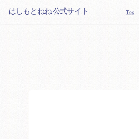
Skip
はしもとねね 公式サイト
Top
to
content