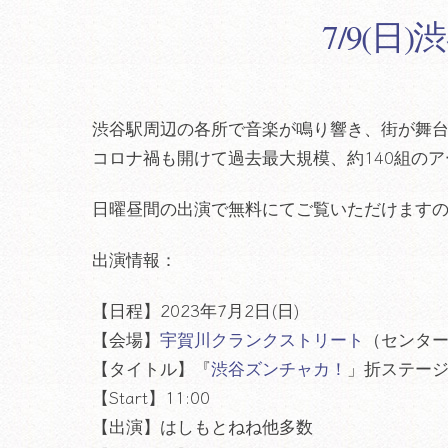
7/9(
渋谷駅周辺の各所で音楽が鳴り響き、街が舞台
コロナ禍も開けて過去最大規模、約140組の
日曜昼間の出演で無料にてご覧いただけます
出演情報：
【日程】2023年7月2日(日)
【会場】
宇賀川クランクストリート
（センタ
【タイトル】『
渋谷ズンチャカ！
」折ステー
【Start】11:00
【出演】はしもとねね他多数