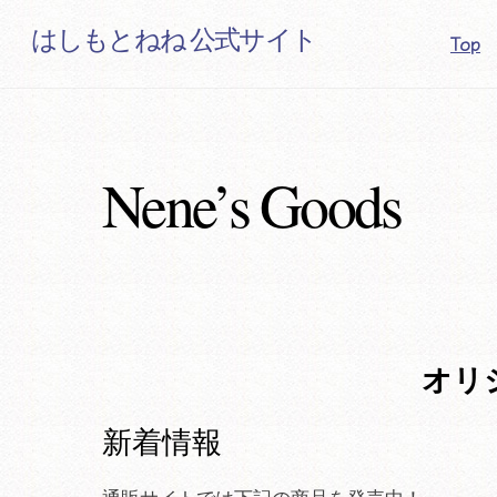
Skip
はしもとねね 公式サイト
Top
to
content
Nene’s Goods
オリ
新着情報
通販サイトでは下記の商品を発売中！